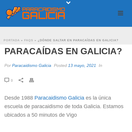
¿DÓNDE SALTAR EN
PORTADA
»
FAQS
»
¿DÓNDE SALTAR EN PARACAÍDAS EN GALICIA?
PARACAÍDAS EN GALICIA?
Por
Paracaidismo Galicia
Posted
13 mayo, 2021
In
0
Desde 1988
Paracaidismo Galicia
es la única
escuela de paracaidismo de toda Galicia. Estamos
ubicados a 50 minutos de Vigo