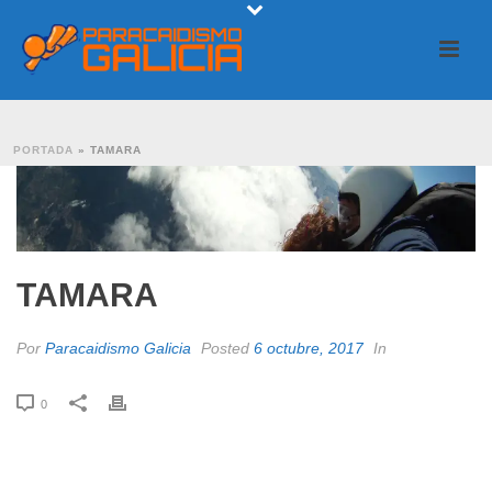
PORTADA
»
TAMARA
TAMARA
Por
Paracaidismo Galicia
Posted
6 octubre, 2017
In
0