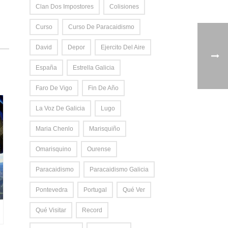
Clan Dos Impostores
Colisiones
Curso
Curso De Paracaidismo
David
Depor
Ejercito Del Aire
España
Estrella Galicia
Faro De Vigo
Fin De Año
La Voz De Galicia
Lugo
Maria Chenlo
Marisquiño
Omarisquino
Ourense
Paracaidismo
Paracaidismo Galicia
Pontevedra
Portugal
Qué Ver
Qué Visitar
Record