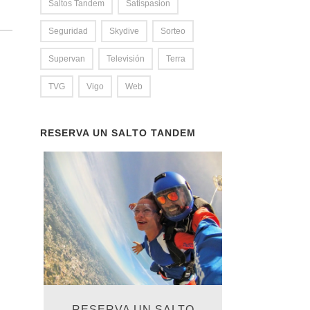
Saltos Tandem
Satispasion
Seguridad
Skydive
Sorteo
Supervan
Televisión
Terra
TVG
Vigo
Web
RESERVA UN SALTO TANDEM
RESERVA UN SALTO