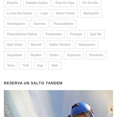
España
Estrella Galicia
Faro De Vigo
Fin De Año
La Voz De Galicia
Lugo
Maria Chenlo
Marisquiño
Omarisquino
Ourense
Paracaidismo
Paracaidismo Galicia
Pontevedra
Portugal
Qué Ver
Qué Visitar
Record
Saltos Tandem
Satispasion
Seguridad
Skydive
Sorteo
Supervan
Televisión
Terra
TVG
Vigo
Web
RESERVA UN SALTO TANDEM