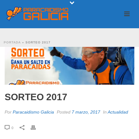
PORTADA
»
SORTEO 2017
SORTEO 2017
Por
Paracaidismo Galicia
Posted
7 marzo, 2017
In
Actualidad
0