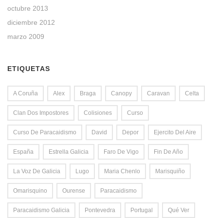
octubre 2013
diciembre 2012
marzo 2009
ETIQUETAS
A Coruña
Alex
Braga
Canopy
Caravan
Celta
Clan Dos Impostores
Colisiones
Curso
Curso De Paracaidismo
David
Depor
Ejercito Del Aire
España
Estrella Galicia
Faro De Vigo
Fin De Año
La Voz De Galicia
Lugo
Maria Chenlo
Marisquiño
Omarisquino
Ourense
Paracaidismo
Paracaidismo Galicia
Pontevedra
Portugal
Qué Ver