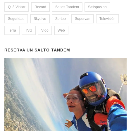
Qué Visitar
Record
Saltos Tandem
Satispasion
Seguridad
Skydive
Sorteo
Supervan
Televisión
Terra
TVG
Vigo
Web
RESERVA UN SALTO TANDEM